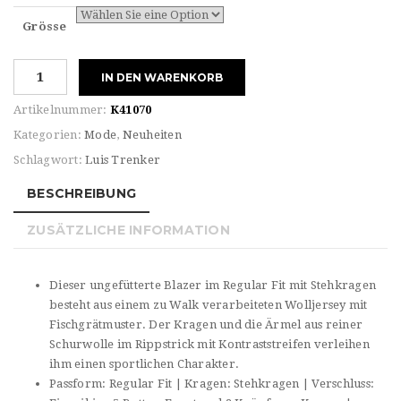
Grösse
Herrenblazer
IN DEN WARENKORB
Lupoldo
Menge
Artikelnummer:
K41070
Kategorien:
Mode
,
Neuheiten
Schlagwort:
Luis Trenker
BESCHREIBUNG
ZUSÄTZLICHE INFORMATION
Dieser ungefütterte Blazer im Regular Fit mit Stehkragen
besteht aus einem zu Walk verarbeiteten Wolljersey mit
Fischgrätmuster. Der Kragen und die Ärmel aus reiner
Schurwolle im Rippstrick mit Kontraststreifen verleihen
ihm einen sportlichen Charakter.
Passform: Regular Fit | Kragen: Stehkragen | Verschluss: