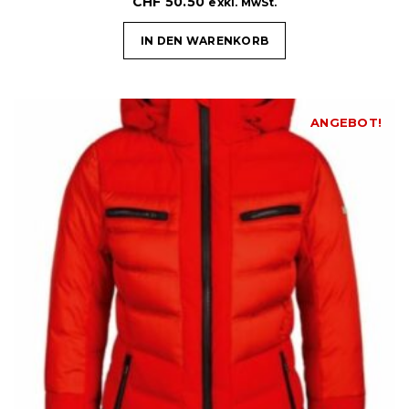
CHF
50.50
exkl. MwSt.
IN DEN WARENKORB
ANGEBOT!