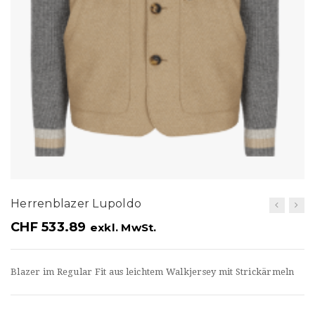
t
i
o
n
Herrenblazer Lupoldo
CHF
533.89
exkl. MwSt.
Blazer im Regular Fit aus leichtem Walkjersey mit Strickärmeln