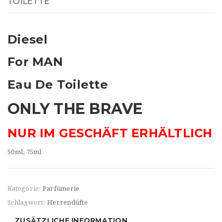
TOILETTE
t
i
o
Diesel
n
For MAN
Eau De Toilette
ONLY THE BRAVE
NUR IM GESCHÄFT ERHÄLTLICH
50ml, 75ml
Kategorie:
Parfümerie
Schlagwort:
Herrendüfte
ZUSÄTZLICHE INFORMATION