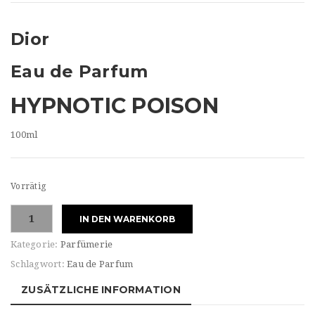
t
i
Dior
o
Eau de Parfum
n
HYPNOTIC POISON
100ml
Vorrätig
Dior
IN DEN WARENKORB
HYPNOTIC
POISON
Kategorie:
Parfümerie
Eau
Schlagwort:
Eau de Parfum
de
PARFUM
ZUSÄTZLICHE INFORMATION
Menge