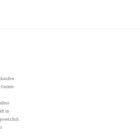
 kaufen
 Online-
nline
ft in
gesetzlich
er