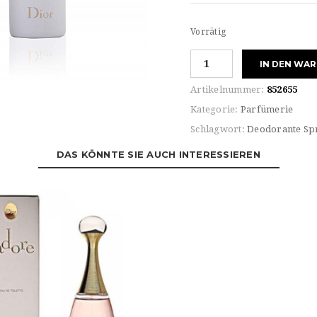
Vorrätig
Dior
IN DEN WA
J`ADORE
DEODORANT
Artikelnummer:
852655
PERFUMED
Kategorie:
Parfümerie
SPRAY
Schlagwort:
Deodorante Sp
Menge
DAS KÖNNTE SIE AUCH INTERESSIEREN