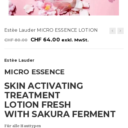
t
i
o
Estèe Lauder MICRO ESSENCE LOTION
n
CHF
64.00
exkl. MwSt.
CHF
80.00
Estèe Lauder
MICRO ESSENCE
SKIN ACTIVATING
TREATMENT
LOTION FRESH
WITH SAKURA FERMENT
Für alle Hauttypen