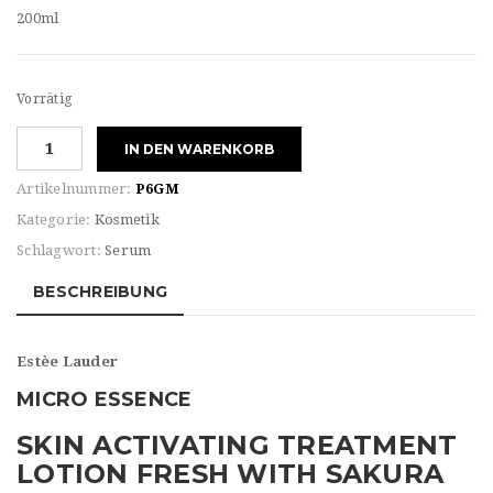
200ml
Vorrätig
Estèe
IN DEN WARENKORB
Lauder
MICRO
Artikelnummer:
P6GM
ESSENCE
Kategorie:
Kosmetik
LOTION
Schlagwort:
Serum
Menge
BESCHREIBUNG
Estèe Lauder
MICRO ESSENCE
SKIN ACTIVATING TREATMENT
LOTION FRESH WITH SAKURA