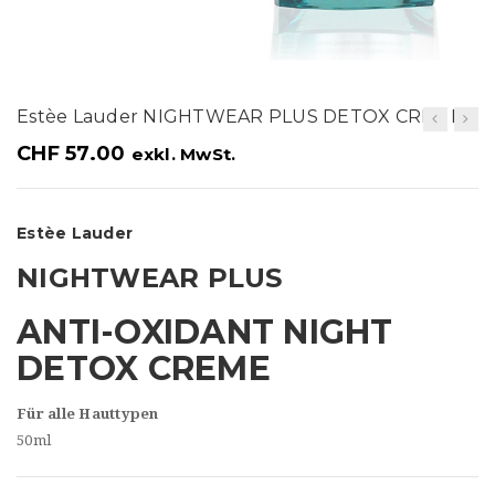
t
i
o
Estèe Lauder NIGHTWEAR PLUS DETOX CREME
n
CHF
57.00
exkl. MwSt.
Estèe Lauder
NIGHTWEAR PLUS
ANTI-OXIDANT NIGHT
DETOX CREME
Für alle Hauttypen
50ml