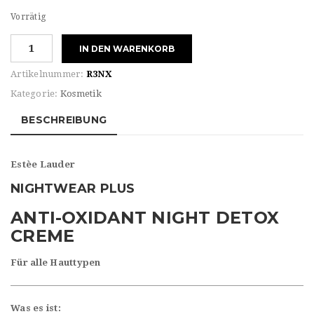
Vorrätig
Estèe
IN DEN WARENKORB
Lauder
NIGHTWEAR
Artikelnummer:
R3NX
PLUS
Kategorie:
Kosmetik
DETOX
CREME
BESCHREIBUNG
Menge
Estèe Lauder
NIGHTWEAR PLUS
ANTI-OXIDANT NIGHT DETOX
CREME
Für alle Hauttypen
Was es ist: