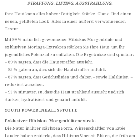
STRAFFUNG, LIFTING, AUSSTRAHLUNG.
Ihre Haut kann alles haben: Festigkeit. Stärke. Glanz. Und einen
neuen, gelifteten Look. Alles in einer äußerst verwöhnenden
Textur.
Mit 99 % natürlich gewonnener Hibiskus-Morgenblüte und
exklusiven Moringa-Extrakten stärken Sie Ihre Haut, um ihr
jugendliches Potenzial zu entfalten. Die Ergebnisse sind spürbar:
– 89 % sagten, dass die Haut straffer aussieht.
– 95 % gaben an, dass sich die Haut straffer anfühlt.
– 87 % sagten, dass Gesichtslinien und -falten – sowie Halslinien –
reduziert aussehen.
– 93 % stimmten zu, dass die Haut strahlend aussieht und sich
stärker, hydratisiert und genährt anfühlt.
YOUTH POWER INHALTSSTOFFE
Exklusiver Hibiskus-Morgenblütenextrakt
Die Natur in ihrer stärksten Form. Wissenschaftler von Estée
Lauder haben entdeckt, dass Hibiscus Sinensis-Blüten, die früh am