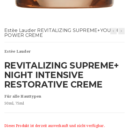
t
i
o
Estèe Lauder REVITALIZING SUPREME+YOUTH
n
POWER CREME
Estèe Lauder
REVITALIZING SUPREME+
NIGHT INTENSIVE
RESTORATIVE CREME
Für alle Hauttypen
50ml, 75ml
Dieses Produkt ist derzeit ausverkauft und nicht verfügbar.