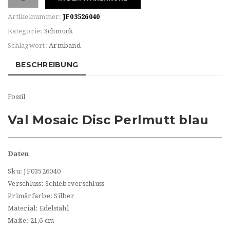
Damen
Armband
Artikelnummer:
JF03526040
Menge
Kategorie:
Schmuck
Schlagwort:
Armband
BESCHREIBUNG
Fossil
Val Mosaic Disc Perlmutt blau
Daten
Sku: JF03526040
Verschluss: Schiebeverschluss
Primärfarbe: Silber
Material: Edelstahl
Maße: 21,6 cm