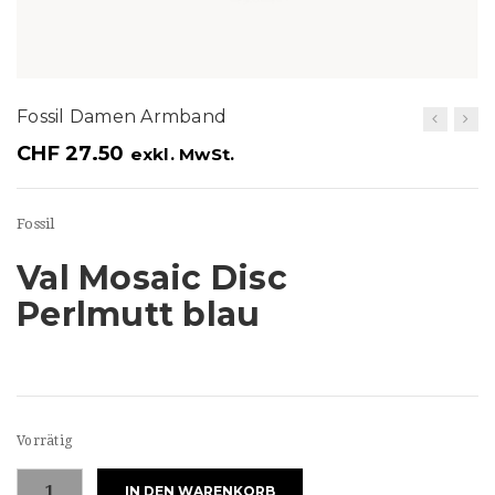
t
i
o
Fossil Damen Armband
n
CHF
27.50
exkl. MwSt.
Fossil
Val Mosaic Disc
Perlmutt blau
Vorrätig
Fossil
IN DEN WARENKORB