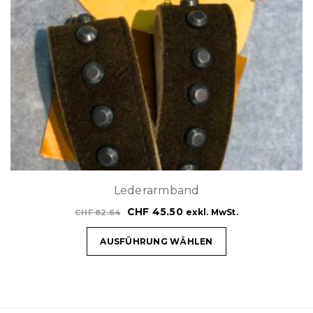
Lederarmband
CHF
45.50
exkl. MwSt.
CHF
82.64
AUSFÜHRUNG WÄHLEN