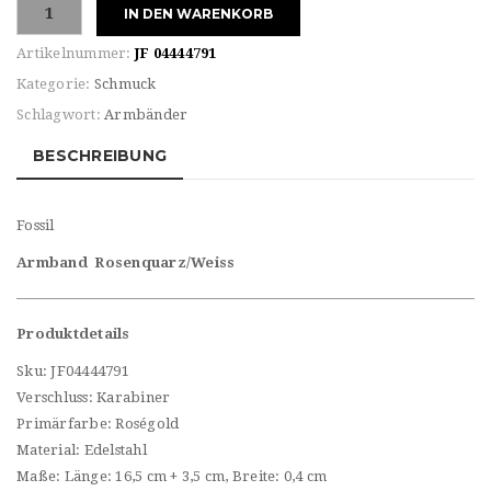
Fossil
IN DEN WARENKORB
Damen
Armband
Artikelnummer:
JF 04444791
JF
Kategorie:
Schmuck
04444791
Schlagwort:
Armbänder
Menge
BESCHREIBUNG
Fossil
Armband Rosenquarz/Weiss
Produktdetails
Sku: JF04444791
Verschluss: Karabiner
Primärfarbe: Roségold
Material: Edelstahl
Maße: Länge: 16,5 cm + 3,5 cm, Breite: 0,4 cm