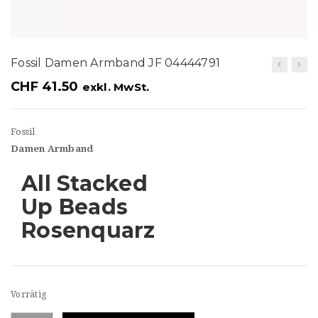
t
i
o
Fossil Damen Armband JF 04444791
n
CHF
41.50
exkl. MwSt.
Fossil
Damen Armband
All Stacked
Up Beads
Rosenquarz
Vorrätig