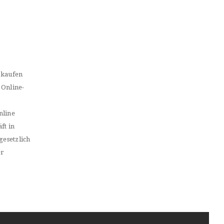
 kaufen
 Online-
nline
ft in
gesetzlich
er