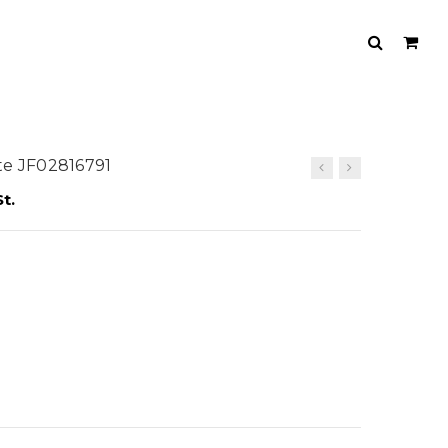
te JF02816791
t.