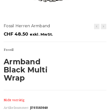
t
i
o
Fossil Herren Armband
n
CHF
48.50
exkl. MwSt.
Fossil
Armband
Black Multi
Wrap
Nicht vorrätig
Artikelnummer:
JF03183040