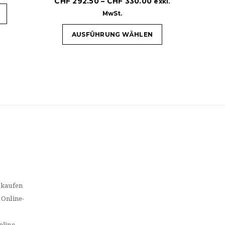
CHF
292.50
–
CHF
330.00
exkl.
MwSt.
AUSFÜHRUNG WÄHLEN
 kaufen
 Online-
nline