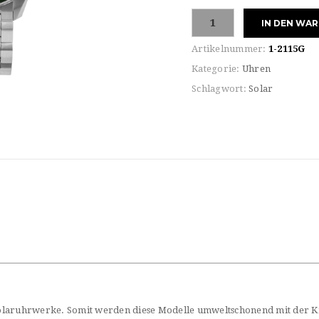
Jaques
IN DEN WA
Lemans
ECO
Artikelnummer:
1-2115G
POWER
Kategorie:
Uhren
SOLAR
Schlagwort:
Solar
1-
2115G
Menge
olaruhrwerke. Somit werden diese Modelle umweltschonend mit der K