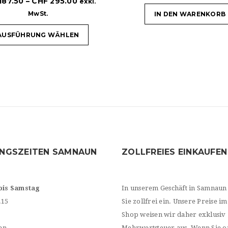
187.50
–
CHF
295.00
exkl.
MwSt.
IN DEN WARENKORB
AUSFÜHRUNG WÄHLEN
NGSZEITEN SAMNAUN
ZOLLFREIES EINKAUFEN
bis Samstag
In unserem Geschäft in Samnaun
.15
Sie zollfrei ein. Unsere Preise im
Shop weisen wir daher exklusiv
en
Mehrwertsteuer aus. Wenn Sie o