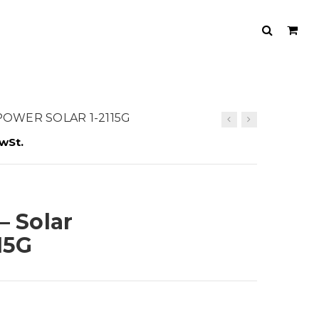
POWER SOLAR 1-2115G
wSt.
– Solar
15G