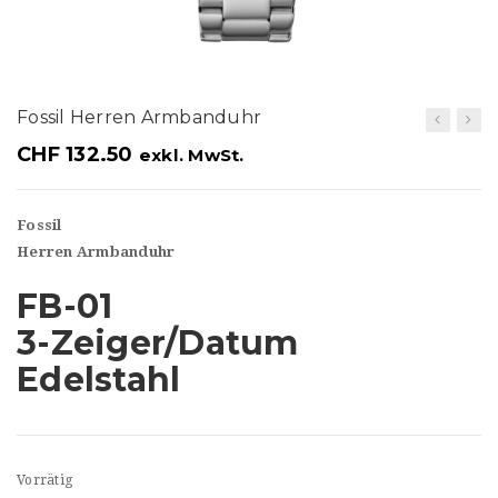
t
i
o
Fossil Herren Armbanduhr
n
CHF
132.50
exkl. MwSt.
Fossil
Herren Armbanduhr
FB-01
3-Zeiger/Datum
Edelstahl
Vorrätig