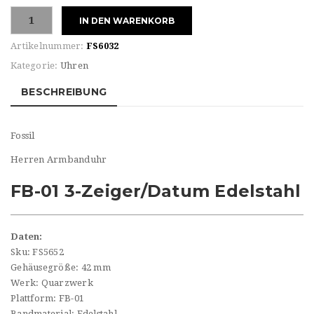
Fossil
IN DEN WARENKORB
Herren
Armbanduhr
Artikelnummer:
FS6032
Menge
Kategorie:
Uhren
BESCHREIBUNG
Fossil
Herren Armbanduhr
FB-01 3-Zeiger/Datum Edelstahl
Daten:
Sku: FS5652
Gehäusegröße: 42 mm
Werk: Quarzwerk
Plattform: FB-01
Bandmaterial: Edelstahl