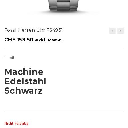
t
i
o
Fossil Herren Uhr FS4931
n
CHF
153.50
exkl. MwSt.
Fossil
Machine
Edelstahl
Schwarz
Nicht vorrätig