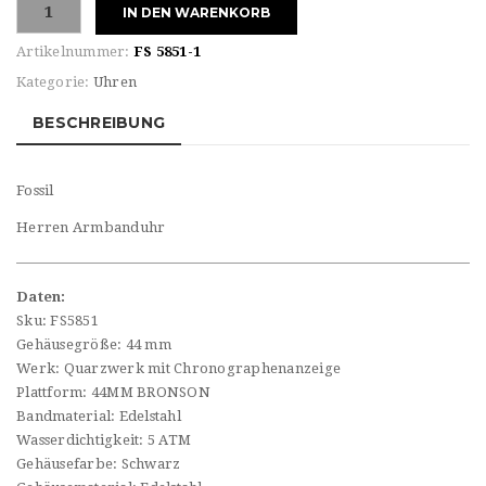
Fossil
IN DEN WARENKORB
Herren
Armbanduhr
Artikelnummer:
FS 5851-1
Menge
Kategorie:
Uhren
BESCHREIBUNG
Fossil
Herren Armbanduhr
Daten:
Sku: FS5851
Gehäusegröße: 44 mm
Werk: Quarzwerk mit Chronographenanzeige
Plattform: 44MM BRONSON
Bandmaterial: Edelstahl
Wasserdichtigkeit: 5 ATM
Gehäusefarbe: Schwarz