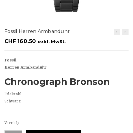
t
i
o
Fossil Herren Armbanduhr
n
CHF
160.50
exkl. MwSt.
Fossil
Herren Armbanduhr
Chronograph Bronson
Edelstahl
Schwarz
Vorrätig