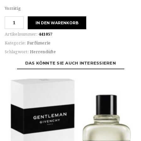
Vorrätig
Givenchy
IN DEN WARENKORB
For
HIM
Artikelnummer:
441057
GENTLEMAN
Kategorie:
Parfümerie
Eau
Schlagwort:
Herrendüfte
de
PARFUM
DAS KÖNNTE SIE AUCH INTERESSIEREN
BOISÈE
Menge