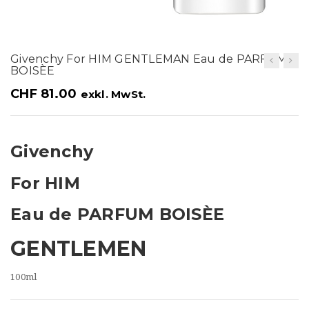
t
i
o
Givenchy For HIM GENTLEMAN Eau de PARFUM
BOISÈE
n
CHF
81.00
exkl. MwSt.
Givenchy
For HIM
Eau de PARFUM BOISÈE
GENTLEMEN
100ml