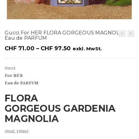
t
i
o
Gucci For HER FLORA GORGEOUS MAGNOLIA
n
Eau de PARFUM
CHF
71.00
–
CHF
97.50
exkl. MwSt.
Gucci
For HER
Eau de PARFUM
FLORA
GORGEOUS GARDENIA
MAGNOLIA
50ml, 100ml