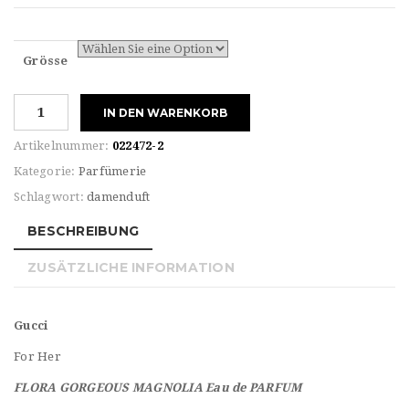
Grösse
Gucci
IN DEN WARENKORB
For
HER
Artikelnummer:
022472-2
FLORA
Kategorie:
Parfümerie
GORGEOUS
Schlagwort:
damenduft
MAGNOLIA
Eau
BESCHREIBUNG
de
PARFUM
ZUSÄTZLICHE INFORMATION
Menge
Gucci
For Her
FLORA GORGEOUS MAGNOLIA Eau de PARFUM