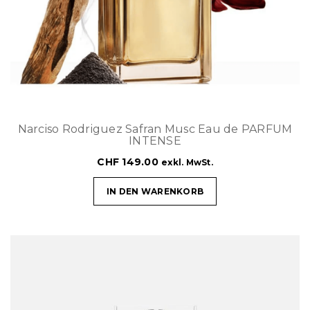
t
i
o
n
Narciso Rodriguez Safran Musc Eau de PARFUM
INTENSE
CHF
149.00
exkl. MwSt.
IN DEN WARENKORB