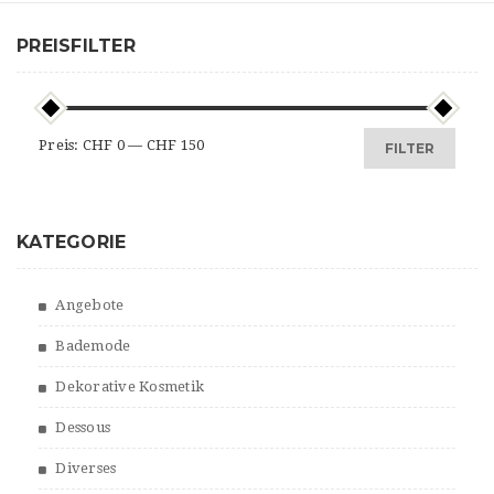
PREISFILTER
Min.
Max.
Preis:
CHF 0
—
CHF 150
FILTER
Preis
Preis
KATEGORIE
Angebote
Bademode
Dekorative Kosmetik
Dessous
Diverses