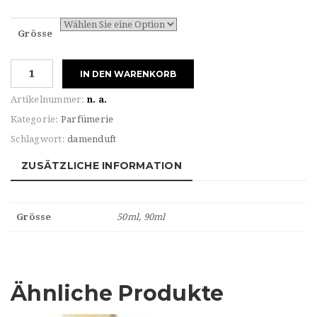
Grösse
Gucci
IN DEN WARENKORB
For
HER
Artikelnummer:
n. a.
GUILTY
Kategorie:
Parfümerie
Eau
Schlagwort:
damenduft
de
PARFUM
ZUSÄTZLICHE INFORMATION
INTENSE
Menge
Grösse
50ml, 90ml
Ähnliche Produkte