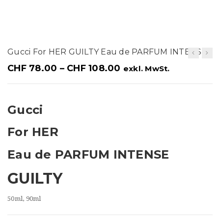
t
i
o
Gucci For HER GUILTY Eau de PARFUM INTENSE
n
CHF
78.00
–
CHF
108.00
exkl. MwSt.
Gucci
For HER
Eau de PARFUM INTENSE
GUILTY
50ml, 90ml