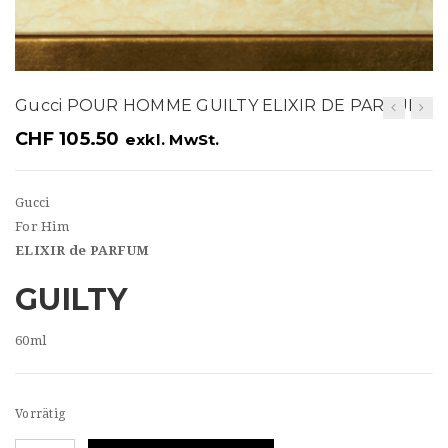
t
i
o
Gucci POUR HOMME GUILTY ELIXIR DE PARFUM
n
CHF
105.50
exkl. MwSt.
Gucci
For Him
ELIXIR de PARFUM
GUILTY
60ml
Vorrätig