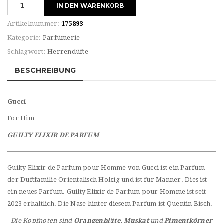
Gucci
IN DEN WARENKORB
POUR
HOMME
Artikelnummer:
175893
GUILTY
Kategorie:
Parfümerie
ELIXIR
Schlagwort:
Herrendüfte
DE
PARFUM
BESCHREIBUNG
Menge
Gucci
For Him
GUILTY ELIXIR DE PARFUM
Guilty Elixir de Parfum pour Homme von Gucci ist ein Parfum
der Duftfamilie Orientalisch Holzig und ist für Männer. Dies ist
ein neues Parfum. Guilty Elixir de Parfum pour Homme ist seit
2023 erhältlich. Die Nase hinter diesem Parfum ist Quentin Bisch.
Die Kopfnoten sind
Orangenblüte,
Muskat
und
Pimentkörner