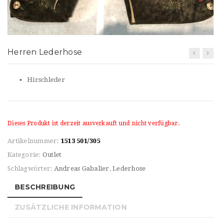
t
i
o
Herren Lederhose
n
Hirschleder
Dieses Produkt ist derzeit ausverkauft und nicht verfügbar.
Artikelnummer:
1513 501/305
Kategorie:
Outlet
Schlagwörter:
Andreas Gabalier
,
Lederhose
BESCHREIBUNG
ZUSÄTZLICHE INFORMATION