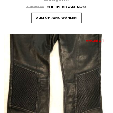
CHF
89.00
exkl. MwSt.
CHF
179.00
AUSFÜHRUNG WÄHLEN
ANGEBOT!