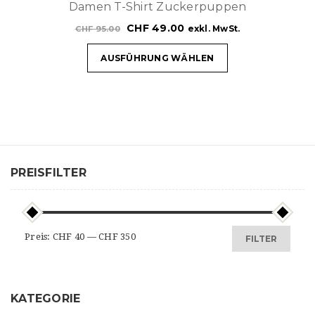
Damen T-Shirt Zuckerpuppen
CHF
49.00
exkl. MwSt.
CHF
95.00
AUSFÜHRUNG WÄHLEN
PREISFILTER
Min.
Max.
Preis:
CHF 40
—
CHF 350
FILTER
Preis
Preis
KATEGORIE