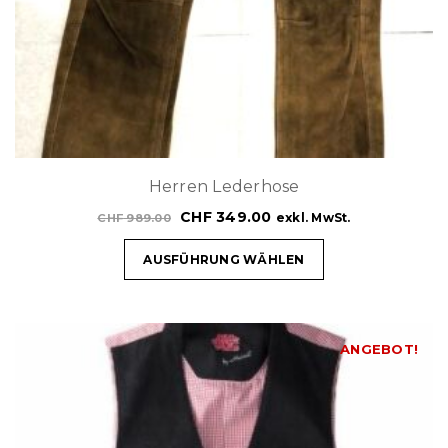
t
i
o
n
Herren Lederhose
CHF
349.00
exkl. MwSt.
CHF
989.00
AUSFÜHRUNG WÄHLEN
ANGEBOT!