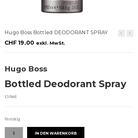
t
i
o
Hugo Boss Bottled DEODORANT SPRAY
n
CHF
19.00
exkl. MwSt.
Hugo Boss
Bottled Deodorant Spray
150ml
Vorrätig
Hugo
IN DEN WARENKORB
Boss