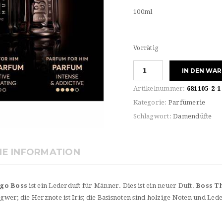
100ml
Vorrätig
Hugo
IN DEN WA
Boss
for
Artikelnummer:
681105-2-1
HIM
Kategorie:
Parfümerie
THE
Schlagwort:
Damendüfte
SCENT
LE
PARFUM
HE INFORMATION
Menge
go Boss
ist ein Lederduft für Männer. Dies ist ein neuer Duft.
Boss Th
er; die Herznote ist Iris; die Basisnoten sind holzige Noten und Lede