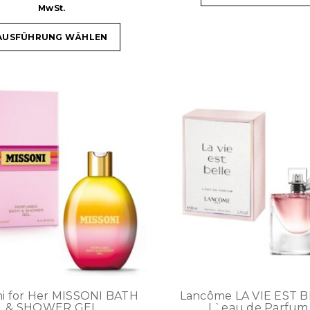
MwSt.
AUSFÜHRUNG WÄHLEN
ni for Her MISSONI BATH
Lancôme LA VIE EST 
& SHOWER GEL
L`eau de Parfum