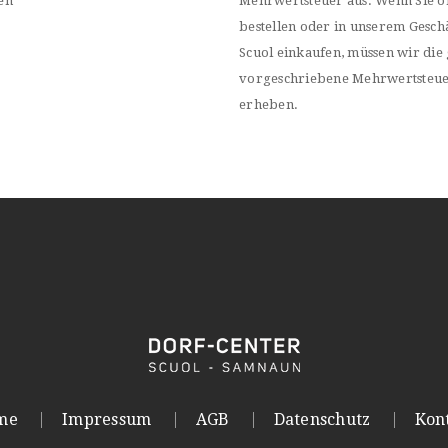
en
Mehrwertsteuer aus. Wenn Sie o
bestellen oder in unserem Geschä
Scuol einkaufen, müssen wir die 
vorgeschriebene Mehrwertsteu
erheben.
me
Impressum
AGB
Datenschutz
Kon