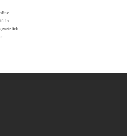
nline
ft in
gesetzlich
er