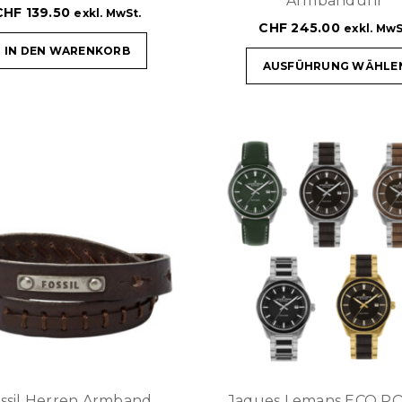
Armbanduhr
CHF
139.50
exkl. MwSt.
CHF
245.00
exkl. MwS
IN DEN WARENKORB
AUSFÜHRUNG WÄHLE
ssil Herren Armband
Jaques Lemans ECO 