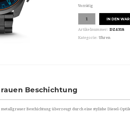
Vorrätig
Diesel
IN DEN WA
Armbanduhr
Menge
Artikelnummer:
DZ4318
Kategorie:
Uhren
grauen Beschichtung
tallgrauer Beschichtung überzeugt durch eine stylishe Diesel-Optik