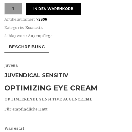
Juvena
IN DEN WARENKORB
JUVEDICAL
SENSITIVE
Artikelnummer:
72896
EYE
Kategorie:
Kosmetik
CREAM
Schlagwort:
Augenpflege
Menge
BESCHREIBUNG
Juvena
JUVENDICAL SENSITIV
OPTIMIZING EYE CREAM
OPTIMIERENDE SENSITIVE AUGENCREME
Für empfindliche Haut
Was es ist: