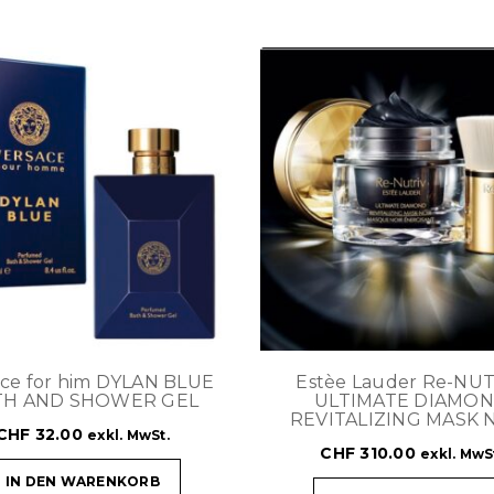
ace for him DYLAN BLUE
Estèe Lauder Re-NU
TH AND SHOWER GEL
ULTIMATE DIAMO
REVITALIZING MASK 
CHF
32.00
exkl. MwSt.
CHF
310.00
exkl. MwS
IN DEN WARENKORB