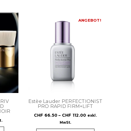
ANGEBOT!
TRIV
Estèe Lauder PERFECTIONIST
ND
PRO RAPID FIRM+LIFT
NOIR
CHF
66.50
–
CHF
112.00
exkl.
t.
MwSt.