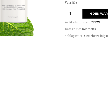
Vorrätig
Juvena
IN DEN WA
PURE
CLEANSING
Artikelnummer:
73123
TONIC
Kategorie:
Kosmetik
Menge
Schlagwort:
Gesichtsreinig