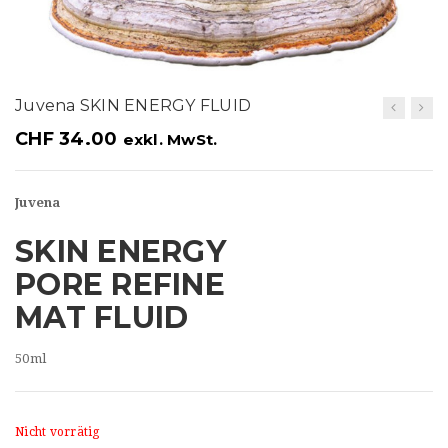
t
i
o
Juvena SKIN ENERGY FLUID
n
CHF
34.00
exkl. MwSt.
Juvena
SKIN ENERGY
PORE REFINE
MAT FLUID
50ml
Nicht vorrätig