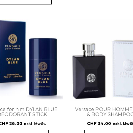
ace for him DYLAN BLUE
Versace POUR HOMME
DEODORANT STICK
& BODY SHAMPO
CHF
26.00
CHF
34.00
exkl. MwSt.
exkl. MwSt