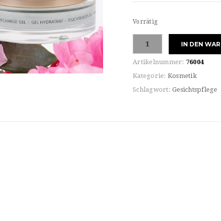
Vorrätig
Juvena
IN DEN WA
SKIN
ENERGY
Artikelnummer:
76004
GEL
Kategorie:
Kosmetik
Menge
Schlagwort:
Gesichtspflege