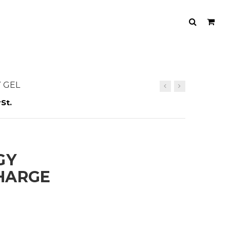
 GEL
St.
GY
HARGE