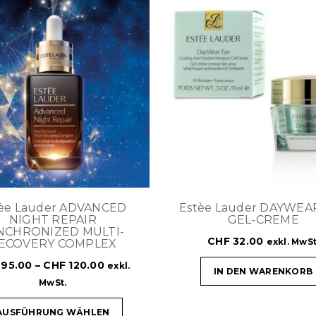
tèe Lauder ADVANCED
Estèe Lauder DAYWEA
NIGHT REPAIR
GEL-CREME
NCHRONIZED MULTI-
CHF
32.00
exkl. MwSt
ECOVERY COMPLEX
95.00
–
CHF
120.00
exkl.
IN DEN WARENKORB
MwSt.
AUSFÜHRUNG WÄHLEN