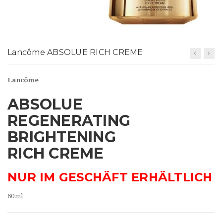
t
i
o
Lancôme ABSOLUE RICH CREME
n
Lancôme
ABSOLUE
REGENERATING
BRIGHTENING
RICH CREME
NUR IM GESCHÄFT ERHÄLTLICH
60ml