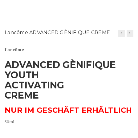
t
i
o
Lancôme ADVANCED GÈNIFIQUE CREME
n
Lancôme
ADVANCED GÈNIFIQUE
YOUTH
ACTIVATING
CREME
NUR IM GESCHÄFT ERHÄLTLICH
50ml