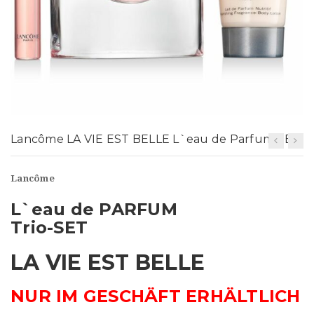
t
i
o
n
Lancôme LA VIE EST BELLE L`eau de Parfum SET
Lancôme
L`eau de PARFUM
Trio-SET
LA VIE EST BELLE
NUR IM GESCHÄFT ERHÄLTLICH