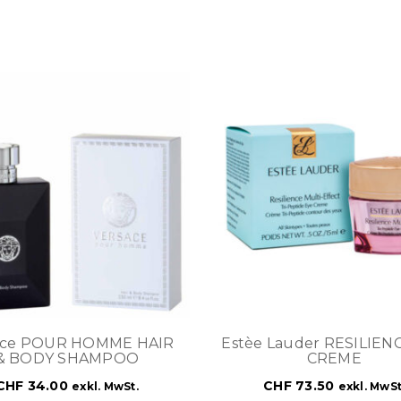
ace POUR HOMME HAIR
Estèe Lauder RESILIEN
& BODY SHAMPOO
CREME
CHF
34.00
CHF
73.50
exkl. MwSt.
exkl. MwSt