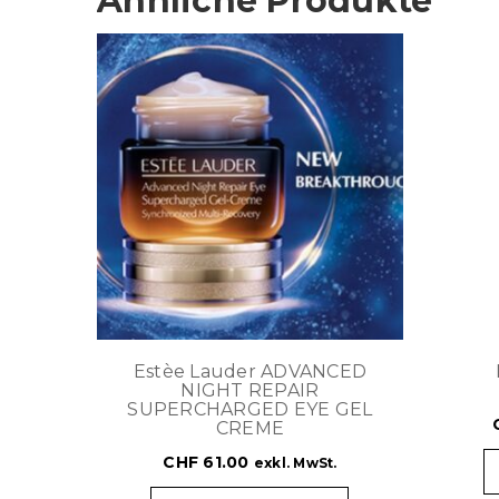
Ähnliche Produkte
Estèe Lauder ADVANCED
NIGHT REPAIR
SUPERCHARGED EYE GEL
CREME
CHF
61.00
exkl. MwSt.