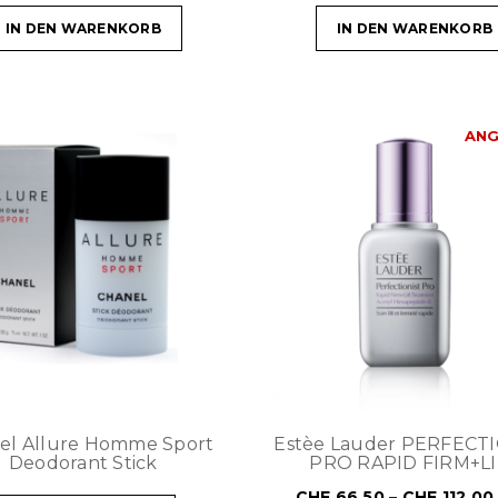
IN DEN WARENKORB
IN DEN WARENKORB
ANG
el Allure Homme Sport
Estèe Lauder PERFECT
Deodorant Stick
PRO RAPID FIRM+L
CHF
66.50
–
CHF
112.00