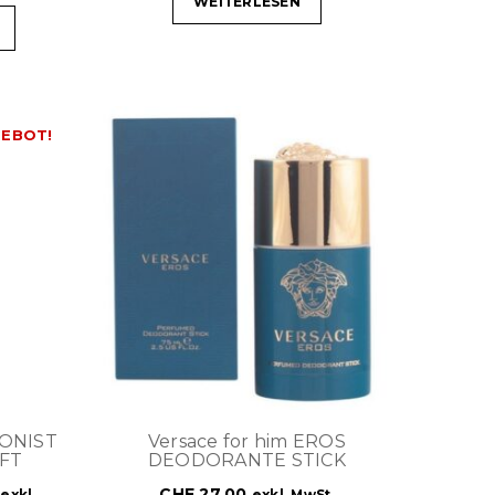
WEITERLESEN
EBOT!
IONIST
Versace for him EROS
IFT
DEODORANTE STICK
CHF
27.00
exkl.
exkl. MwSt.