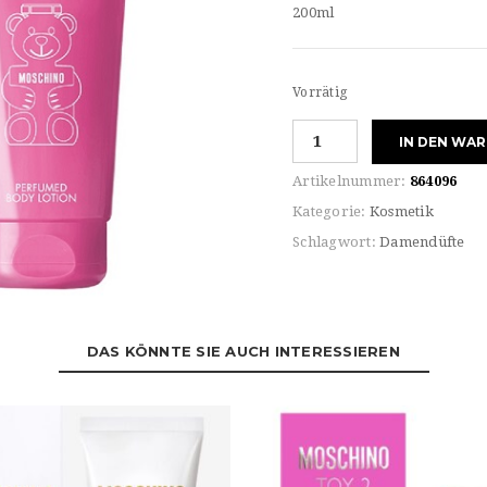
200ml
Vorrätig
Moschino
IN DEN WA
TOY
2
Artikelnummer:
864096
BUBBLE
Kategorie:
Kosmetik
GUM
Schlagwort:
Damendüfte
Perfumed
BODY
LOTION
Menge
DAS KÖNNTE SIE AUCH INTERESSIEREN