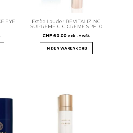
CE EYE
Estèe Lauder REVITALIZING
SUPREME C-C CREME SPF 10
CHF
60.00
.
exkl. MwSt.
IN DEN WARENKORB