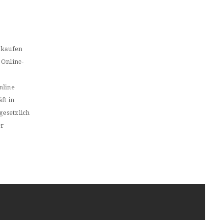
 kaufen
 Online-
nline
ft in
gesetzlich
er