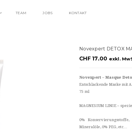
TEAM
JOBS
KONTAKT
Novexpert DETOX M
CHF
17.00
exkl. MwS
Novexpert – Masque Det
Entschlackende Maske
mit A
75 ml
MAGNESIUM LINIE – speziel
0% Konservierungsstoffe
Mineralöle, 0% PEG, etc…