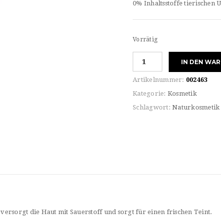
0% Inhaltsstoffe tierischen
Vorrätig
Novexpert
IN DEN WA
DETOX
MASK
Artikelnummer:
002463
Menge
Kategorie:
Kosmetik
Schlagwort:
Naturkosmetik
versorgt die Haut mit Sauerstoff und sorgt für einen frischen Teint.