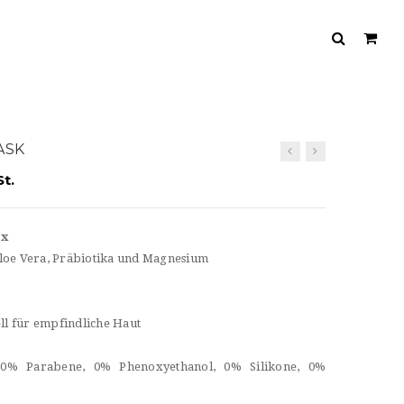
ASK
t.
ox
loe Vera, Präbiotika und Magnesium
l für empfindliche Haut
, 0% Parabene, 0% Phenoxyethanol, 0% Silikone, 0%