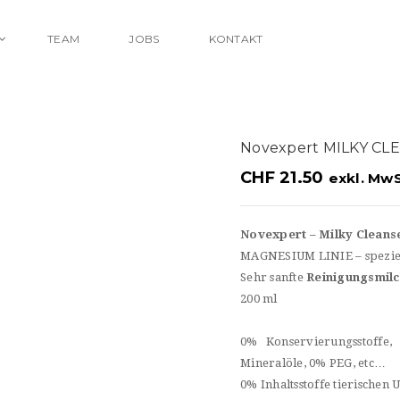
TEAM
JOBS
KONTAKT
Novexpert MILKY CL
CHF
21.50
exkl. MwS
Novexpert – Milky Cleans
MAGNESIUM LINIE – speziel
Sehr sanfte
Reinigungsmil
200 ml
0% Konservierungsstoffe
Mineralöle, 0% PEG, etc…
0% Inhaltsstoffe tierischen