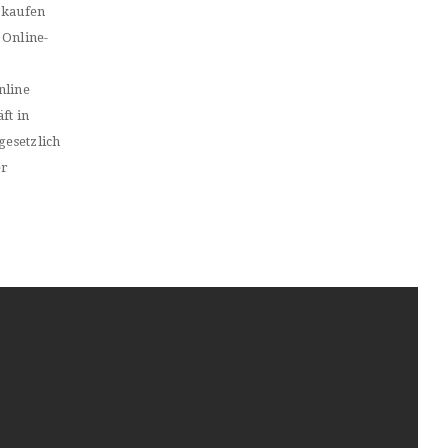
 kaufen
 Online-
nline
ft in
gesetzlich
er