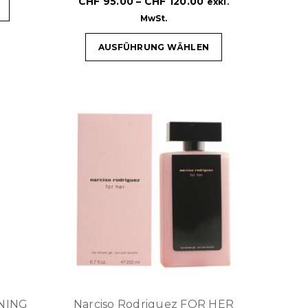
CHF
95.00
–
CHF
120.00
exkl.
MwSt.
AUSFÜHRUNG WÄHLEN
ONING
Narciso Rodriguez FOR HER