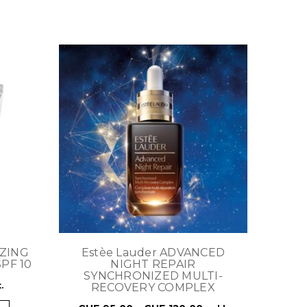
IZING
Estèe Lauder ADVANCED
PF 10
NIGHT REPAIR
SYNCHRONIZED MULTI-
.
RECOVERY COMPLEX