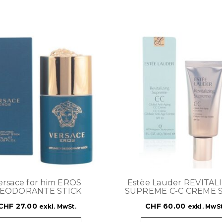
ersace for him EROS
Estèe Lauder REVITAL
EODORANTE STICK
SUPREME C-C CREME S
CHF
27.00
CHF
60.00
exkl. MwSt.
exkl. MwSt