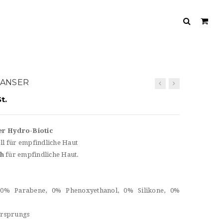
EANSER
t.
er Hydro-Biotic
l für empfindliche Haut
ch
für empfindliche Haut.
, 0% Parabene, 0% Phenoxyethanol, 0% Silikone, 0%
 Ursprungs