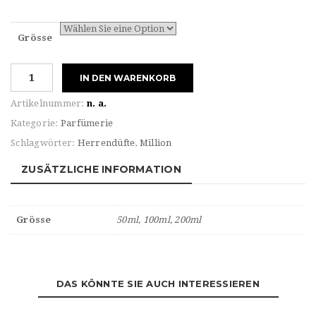
Grösse
Paco
IN DEN WARENKORB
Rabanne
For
Artikelnummer:
n. a.
HIM
Kategorie:
Parfümerie
1
Schlagwörter:
Herrendüfte
,
Million
MILLION
Eau
ZUSÄTZLICHE INFORMATION
de
TOILETTE
Menge
Grösse
50ml, 100ml, 200ml
DAS KÖNNTE SIE AUCH INTERESSIEREN