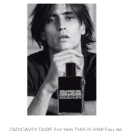
ZADIG&VOLTAIRE For Him THIS IS HIM! Eau de