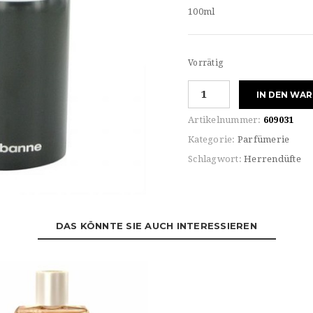
100ml
Vorrätig
Paco
IN DEN WA
Rabanne
For
Artikelnummer:
609031
MAN
Kategorie:
Parfümerie
PACO
Schlagwort:
Herrendüfte
Eau
de
TOILETTE
Menge
DAS KÖNNTE SIE AUCH INTERESSIEREN