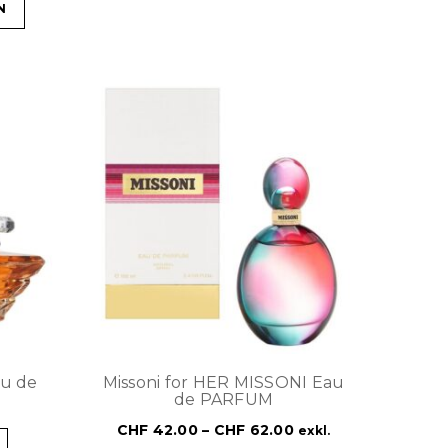
N
u de
Missoni for HER MISSONI Eau
de PARFUM
CHF
42.00
–
CHF
62.00
exkl.