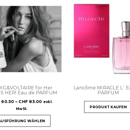
IG&VOLTAIRE for Her
Lancôme MIRACLE L`E
IS HER! Eau de PARFUM
PARFUM
F
60.50
–
CHF
83.00
exkl.
PRODUKT KAUFEN
MwSt.
AUSFÜHRUNG WÄHLEN