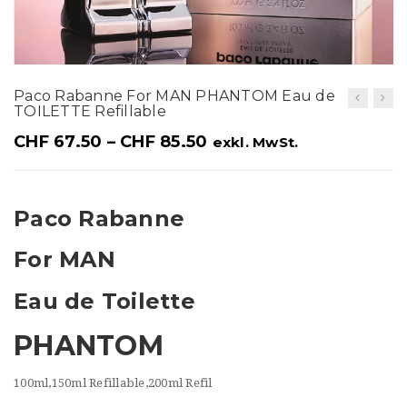
t
i
o
Paco Rabanne For MAN PHANTOM Eau de
n
TOILETTE Refillable
CHF
67.50
–
CHF
85.50
exkl. MwSt.
Paco Rabanne
For MAN
Eau de Toilette
PHANTOM
100ml,150ml Refillable,200ml Refil