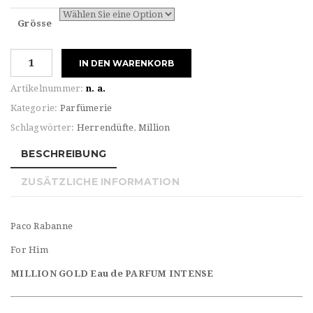
Grösse
Paco
IN DEN WARENKORB
Rabanne
FOR
Artikelnummer:
n. a.
HIM
Kategorie:
Parfümerie
MILLION
Schlagwörter:
Herrendüfte
,
Million
GOLD
Eau
BESCHREIBUNG
de
PARFUM
ZUSÄTZLICHE INFORMATION
INTENSE
Menge
Paco Rabanne
For Him
MILLION GOLD Eau de PARFUM INTENSE