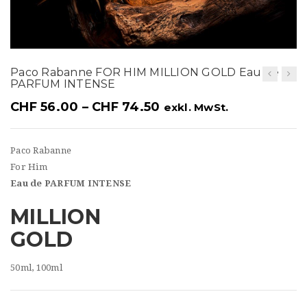
t
i
o
Paco Rabanne FOR HIM MILLION GOLD Eau de
n
PARFUM INTENSE
CHF
56.00
–
CHF
74.50
exkl. MwSt.
Paco Rabanne
For Him
Eau de PARFUM INTENSE
MILLION
GOLD
50ml, 100ml