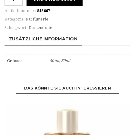
Rabanne
For
Artikelnummer:
545667
HER
Kategorie:
Parfümerie
PURE
Schlagwort:
Damendüfte
XS
Eau
ZUSÄTZLICHE INFORMATION
de
PARFUM
Menge
Grösse
50ml, 80ml
DAS KÖNNTE SIE AUCH INTERESSIEREN