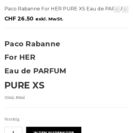
t
Paco Rabanne For HER PURE XS Eau de PARFUM
i
CHF
26.50
exkl. MwSt.
o
n
Paco Rabanne
For HER
Eau de PARFUM
PURE XS
50ml, 80ml
Vorrätig
Paco
IN DEN WARENKORB