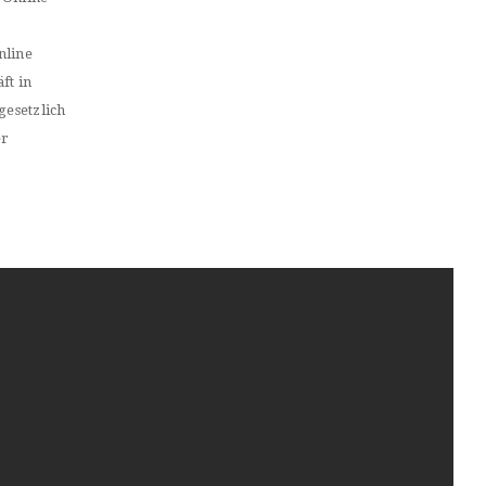
nline
ft in
gesetzlich
er