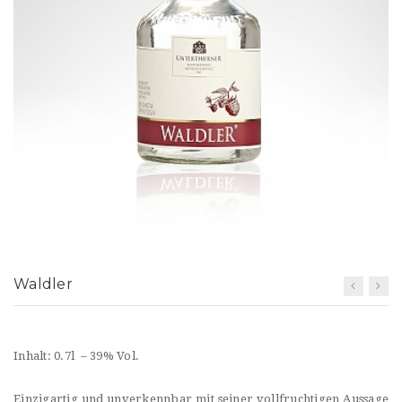
t
i
o
n
Waldler
Inhalt: 0.7l – 39% Vol.
Einzigartig und unverkennbar mit seiner vollfruchtigen Aussage