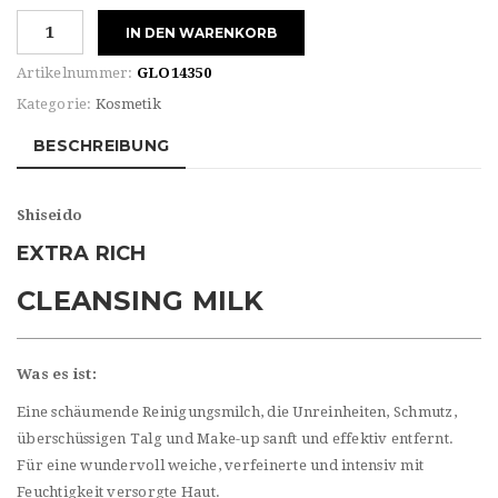
Shiseido
IN DEN WARENKORB
EXTRA
RICH
Artikelnummer:
GLO14350
CLEANSING
Kategorie:
Kosmetik
MILK
Menge
BESCHREIBUNG
Shiseido
EXTRA RICH
CLEANSING MILK
Was es ist:
Eine schäumende Reinigungsmilch, die Unreinheiten, Schmutz,
überschüssigen Talg und
Make-up sanft und effektiv entfernt.
Für eine wundervoll weiche, verfeinerte und intensiv mit
Feuchtigkeit versorgte Haut.