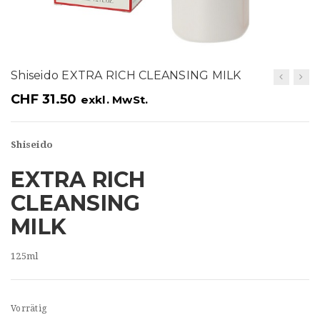
t
i
o
Shiseido EXTRA RICH CLEANSING MILK
n
CHF
31.50
exkl. MwSt.
Shiseido
EXTRA RICH
CLEANSING
MILK
125ml
Vorrätig