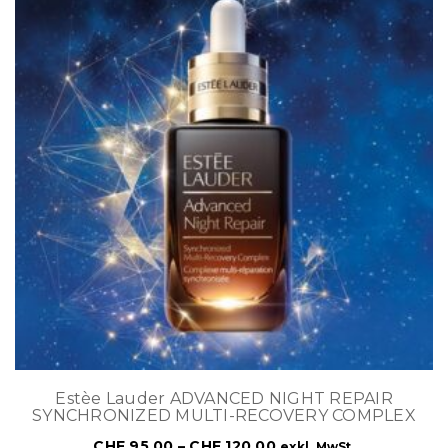
Estèe Lauder ADVANCED NIGHT REPAIR
SYNCHRONIZED MULTI-RECOVERY COMPLEX
CHF
95.00
–
CHF
120.00
exkl. MwSt.