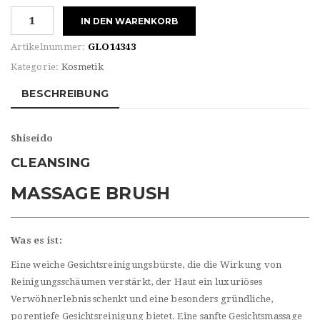
Shiseido
IN DEN WARENKORB
CLEANSING
MASSAGE
Artikelnummer:
GLO14343
BRUSH
Kategorie:
Kosmetik
Menge
BESCHREIBUNG
Shiseido
CLEANSING
MASSAGE BRUSH
Was es ist:
Eine weiche Gesichtsreinigungsbürste, die die Wirkung von
Reinigungsschäumen verstärkt, der Haut ein luxuriöses
Verwöhnerlebnis schenkt und eine besonders gründliche,
porentiefe Gesichtsreinigung bietet. Eine sanfte Gesichtsmassage