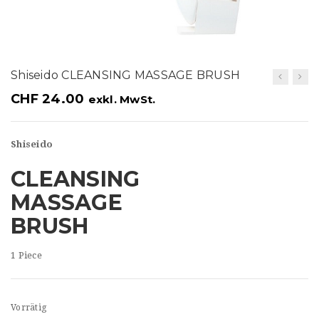
t
i
o
Shiseido CLEANSING MASSAGE BRUSH
n
CHF
24.00
exkl. MwSt.
Shiseido
CLEANSING
MASSAGE
BRUSH
1 Piece
Vorrätig