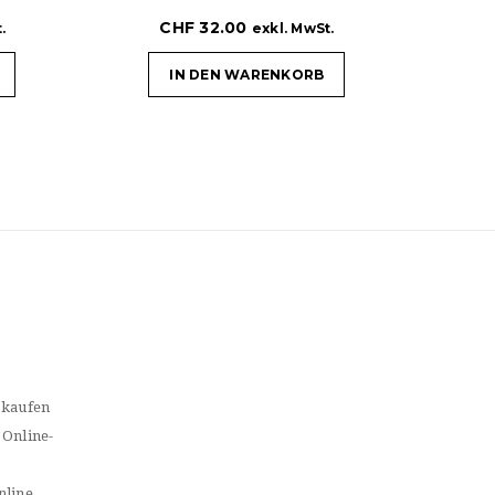
CHF
32.00
.
exkl. MwSt.
IN DEN WARENKORB
 kaufen
 Online-
nline