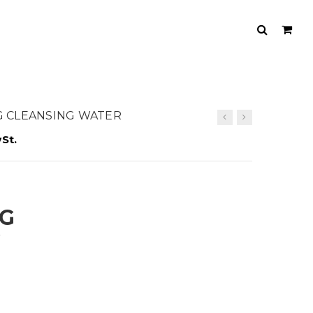
NG CLEANSING WATER
St.
NG
G