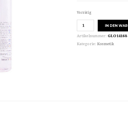
Vorrätig
Shiseido
IN DEN WA
REFRESHING
CLEANSING
Artikelnummer:
GLO14168
WATER
Kategorie:
Kosmetik
Menge