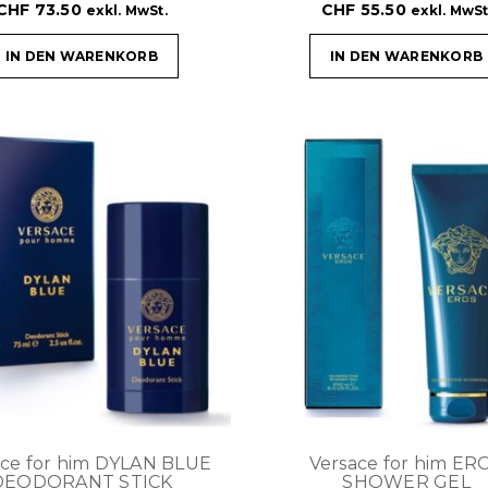
CHF
73.50
CHF
55.50
exkl. MwSt.
exkl. MwSt
IN DEN WARENKORB
IN DEN WARENKORB
ace for him DYLAN BLUE
Versace for him ER
DEODORANT STICK
SHOWER GEL