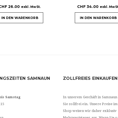
CHF
26.00
CHF
34.00
exkl. MwSt.
exkl. MwSt
IN DEN WARENKORB
IN DEN WARENKORB
NGSZEITEN SAMNAUN
ZOLLFREIES EINKAUFEN
bis Samstag
In unserem Geschäft in Samnaun
.15
Sie zollfrei ein. Unsere Preise im
Shop weisen wir daher exklusiv
en
Mehrwertsteuer aus. Wenn Sie o