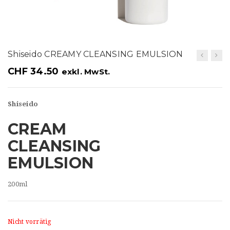
t
i
o
Shiseido CREAMY CLEANSING EMULSION
n
CHF
34.50
exkl. MwSt.
Shiseido
CREAM
CLEANSING
EMULSION
200ml
Nicht vorrätig