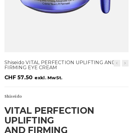
t
i
o
n
Shiseido VITAL PERFECTION UPLIFTING AND
FIRMING EYE CREAM
CHF
57.50
exkl. MwSt.
Shiseido
VITAL PERFECTION
UPLIFTING
AND FIRMING