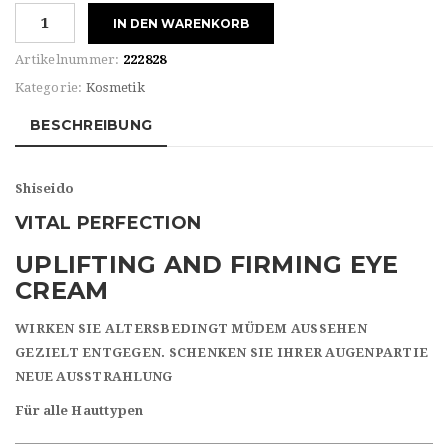
Shiseido
IN DEN WARENKORB
VITAL
PERFECTION
Artikelnummer:
222828
UPLIFTING
Kategorie:
Kosmetik
AND
FIRMING
BESCHREIBUNG
EYE
CREAM
Shiseido
Menge
VITAL PERFECTION
UPLIFTING AND FIRMING EYE
CREAM
WIRKEN SIE ALTERSBEDINGT MÜDEM AUSSEHEN
GEZIELT ENTGEGEN. SCHENKEN SIE IHRER AUGENPARTIE
NEUE AUSSTRAHLUNG
Für alle Hauttypen