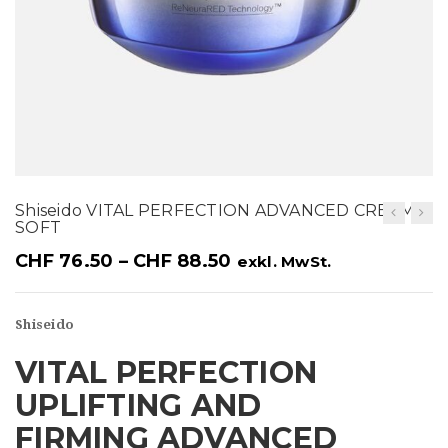
t
i
o
n
Shiseido VITAL PERFECTION ADVANCED CREAM
SOFT
CHF
76.50
–
CHF
88.50
exkl. MwSt.
Shiseido
VITAL PERFECTION
UPLIFTING AND
FIRMING ADVANCED