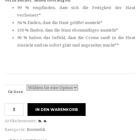
Verbraucher*innen bestätigen:
99 % empfinden, dass sich die Festigkeit der Haut
verbessert*
94 % finden, dass die Haut geliftet aussieht*
100 % finden, dass die Haut ebenmäßiger aussieht*
96 % haben das Gefühl, dass die Creme sanft in die Haut
einzieht und sie sofort glatt und angenehm macht**
Grösse
Shiseido
IN DEN WARENKORB
VITAL
PERFECTION
Artikelnummer:
n. a.
ADVANCED
Kategorie:
Kosmetik
CREAM