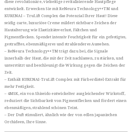
diese revolutionäre, vielseitige revitalisierende Hautpflege
entwickelt. Erwecken Sie mit ReNeura Technology++TM und
KURENAI – TruLift Complex das Potenzial Ihrer Haut! Diese
seidig-zarte, luxuriöse Creme mildert sichtbare Zeichen der
Hautalterung wie Elastizitätsverlust, Fältchen und
Pigmentflecken. Spendet intensiv Feuchtigkeit für ein gefestigtes,
gestrafftes, ebenmäßigeres und strahlenderes Aussehen.
– ReNeura Technology++TM trägt dazu bei, die Signale
innerhalb der Haut, die mit der Zeit nachlassen, zu stärken, und
unterstützt und beschleunigt die Wirkung gegen die Zeichen der
Zeit.
– Enthält KURENAI-TruLift Complex mit Färberdistel-Extrakt für
mehr Festigkeit.
– 4MSK, ein von Shiseido entwickelter ausgleichender Wirkstoff,
reduziert die Sichtbarkeit von Pigmentflecken und fördert einen
ebenmäßigen, strahlend schönen Teint.
– Der Duft stimuliert, ähnlich wie der von edlen japanischen
Orchideen, Ihre Sinne.