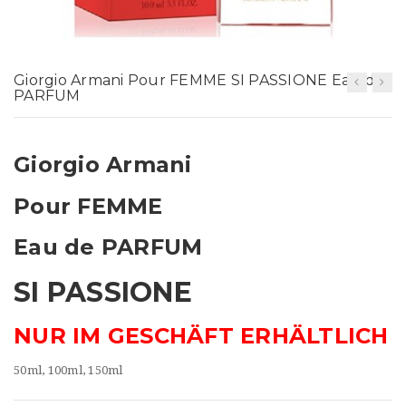
t
i
o
Giorgio Armani Pour FEMME SI PASSIONE Eau de
PARFUM
n
Giorgio Armani
Pour FEMME
Eau de PARFUM
SI PASSIONE
NUR IM GESCHÄFT ERHÄLTLICH
50ml, 100ml, 150ml