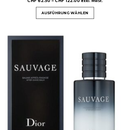
CHF
62.50
–
CHF
122.00
exkl. MwSt.
AUSFÜHRUNG WÄHLEN