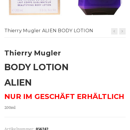
t
i
o
Thierry Mugler ALIEN BODY LOTION
n
Thierry Mugler
BODY LOTION
ALIEN
NUR IM GESCHÄFT ERHÄLTLICH
200ml
Artikelnummer:
056242